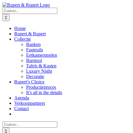
Ga
naar
Zoeken
inhoud
naar:
Home
Rupert & Rupert
Collectie
Banken
Fauteuils
Eetkamerstoelen
Barstool
Tafels & Kasten
Luxury Night
Decoratie
Rupert’s Choice
Productieproces
It’s all in the details
Agenda
Verkooppartners
Contact
Zoeken
naar: