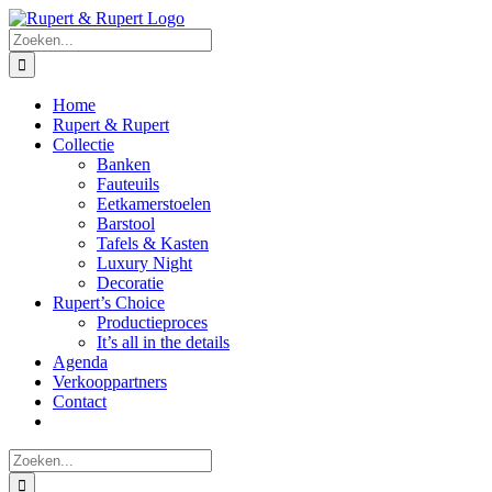
Ga
naar
Zoeken
inhoud
naar:
Home
Rupert & Rupert
Collectie
Banken
Fauteuils
Eetkamerstoelen
Barstool
Tafels & Kasten
Luxury Night
Decoratie
Rupert’s Choice
Productieproces
It’s all in the details
Agenda
Verkooppartners
Contact
Zoeken
naar: