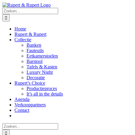
Ga
naar
Zoeken
inhoud
naar:
Home
Rupert & Rupert
Collectie
Banken
Fauteuils
Eetkamerstoelen
Barstool
Tafels & Kasten
Luxury Night
Decoratie
Rupert’s Choice
Productieproces
It’s all in the details
Agenda
Verkooppartners
Contact
Zoeken
naar: