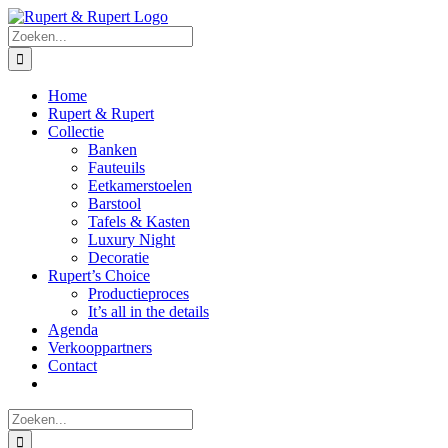
Ga
naar
Zoeken
inhoud
naar:
Home
Rupert & Rupert
Collectie
Banken
Fauteuils
Eetkamerstoelen
Barstool
Tafels & Kasten
Luxury Night
Decoratie
Rupert’s Choice
Productieproces
It’s all in the details
Agenda
Verkooppartners
Contact
Zoeken
naar: