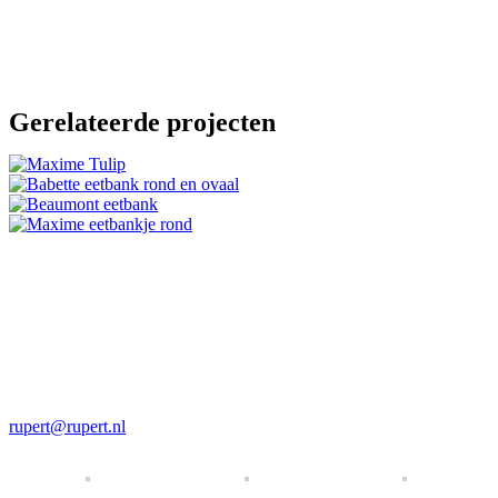
Gerelateerde projecten
Luxury Living met een feel good factor.
Rupert & Rupert
Telefoon
+31 30 721 00 09
Email
rupert@rupert.nl