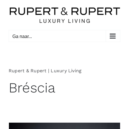
Ga
naar
inhoud
Ga naar...
Rupert & Rupert | Luxury Living
Bréscia