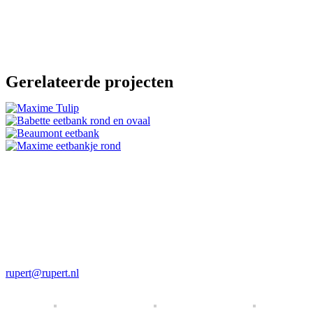
Gerelateerde projecten
Luxury Living met een feel good factor.
Rupert & Rupert
Telefoon
+31 30 721 00 09
Email
rupert@rupert.nl