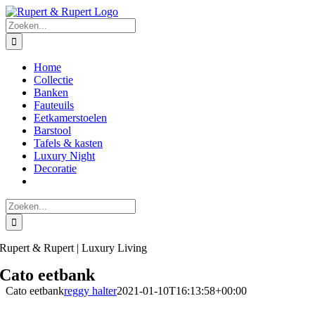
Ga
naar
Zoeken
inhoud
naar:
Home
Collectie
Banken
Fauteuils
Eetkamerstoelen
Barstool
Tafels & kasten
Luxury Night
Decoratie
Zoeken
naar:
Rupert & Rupert | Luxury Living
Cato eetbank
Cato eetbank
reggy halter
2021-01-10T16:13:58+00:00