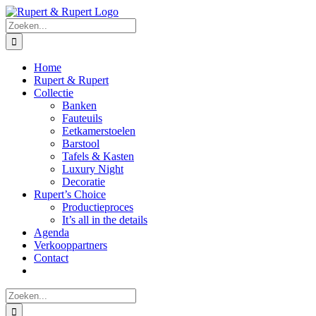
Ga
naar
Zoeken
inhoud
naar:
Home
Rupert & Rupert
Collectie
Banken
Fauteuils
Eetkamerstoelen
Barstool
Tafels & Kasten
Luxury Night
Decoratie
Rupert’s Choice
Productieproces
It’s all in the details
Agenda
Verkooppartners
Contact
Zoeken
naar: