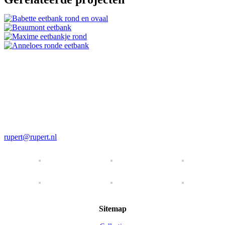
Luxury Living met een feel good factor.
Rupert & Rupert
Telefoon
+31 30 721 00 09
Email
rupert@rupert.nl
Sitemap