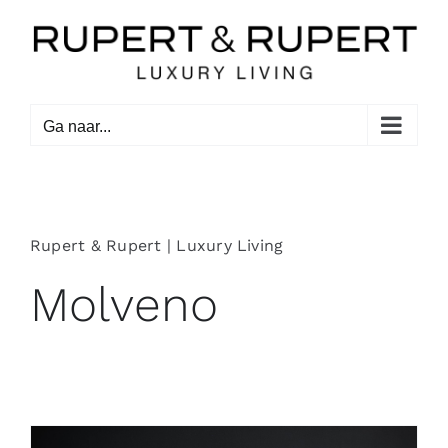
Ga
naar
inhoud
Ga naar...
Rupert & Rupert | Luxury Living
Molveno