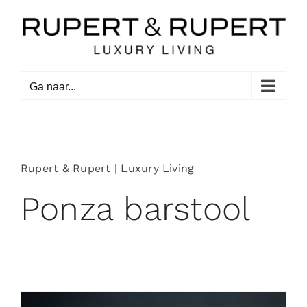
Ga
naar
inhoud
Ga naar...
Rupert & Rupert | Luxury Living
Ponza barstool