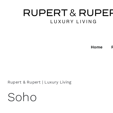
Ga
naar
inhoud
Home
Rupert & Rupert | Luxury Living
Soho